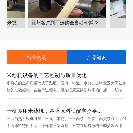
重庆客户订购的大型多功能米线机发货现场
徐州客户到厂选购全自动朝鲜冷面机并进行试机
全自
行业资讯
产品知识
米粉机设备的工艺控制与质量优化
米粉机的生产质量取决于温度、压力、转速、水分、进料量五大工艺参
数的准确控制。在生产过程中，磨浆细度直接影响米粉口感，一般控制
在80—120目为宜，过粗易断条...
一机多用米线机，各类原料适配实操要...
一台自熟米线机可加工米线、米粉、玉米面条、荞麦、高粱杂粮面，但
不同原料特性不同，操作需区别调整，不存在所有原料一套参数通用的
情况，分享实用实操要点。