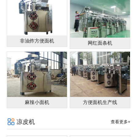
非油炸方便面机
网红面条机
麻辣小面机
方便面机生产线
凉皮机
查看更多+