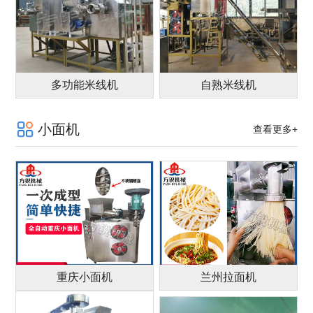
多功能米线机
自熟米线机
小面机
查看更多+
重庆小面机
兰州拉面机