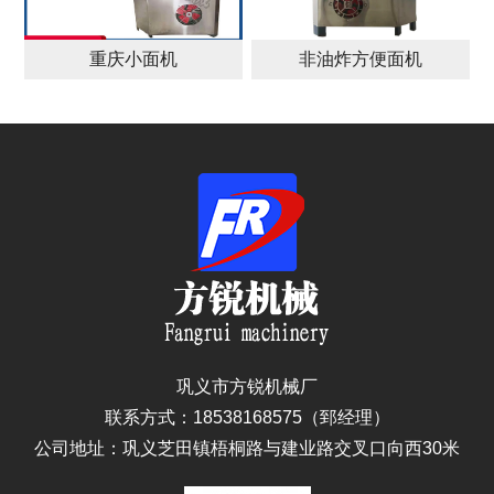
重庆小面机
非油炸方便面机
巩义市方锐机械厂
联系方式：18538168575（郅经理）
公司地址：巩义芝田镇梧桐路与建业路交叉口向西30米