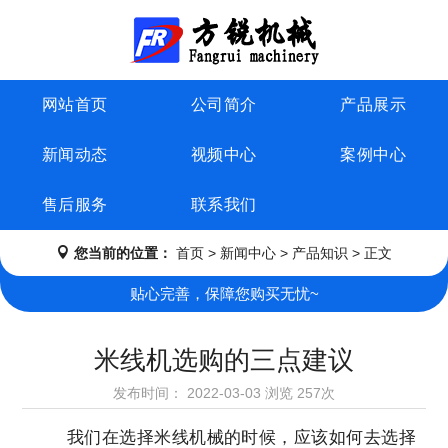
网站首页
公司简介
产品展示
新闻动态
视频中心
案例中心
售后服务
联系我们
您当前的位置：
首页
>
新闻中心
>
产品知识
> 正文
贴心完善，保障您购买无忧~
米线机选购的三点建议
发布时间：
2022-03-03
浏览
257次
我们在选择米线机械的时候，应该如何去选择