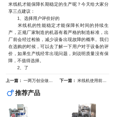
米线机才能保障长期稳定的生产呢？今天给大家分
享三点建议：
1、选择用户评价好的
米线机的性能稳定才能保障长时间的持续生
产，正规厂家制造的机器有着严格的制造标准，出
厂前会经过检验，减少设备出现故障的概率。我们
在选购的时候，可以去了解一下用户对于设备的评
价，如果生产线经常出现问题，则说明质量没有保
障，不值得选择。
2、了
上一篇：
一两万创业做什么?面条机行业大商机,厂家直销
下一篇：
米线机使用前的注意事项
推荐产品